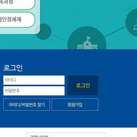
교육과정
점인정체제
로그인
로그인
아이디/비밀번호 찾기
회원가입